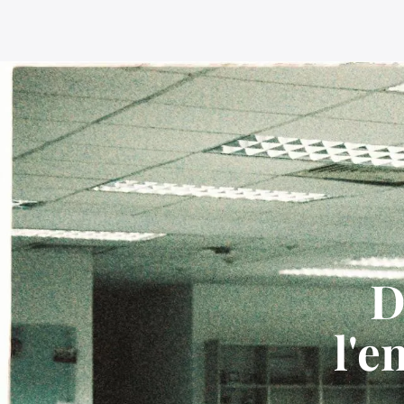
D
l'e