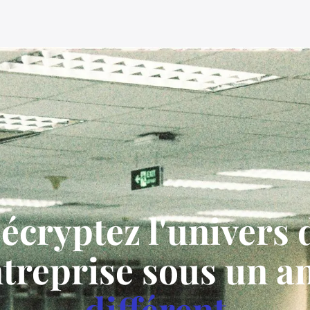
écryptez l'univers 
ntreprise sous un a
différent