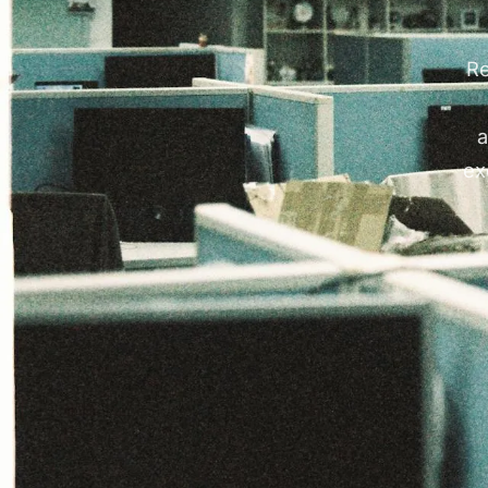
Re
a
ex