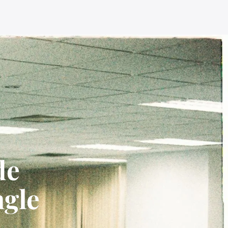
de
ngle