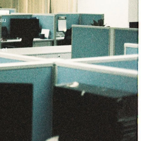
 au
es
 et