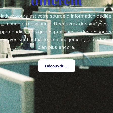
lativelyyours est votre source d'information dédiée
monde professionnel. Découvrez des analyses
pprofondies, des guides pratiques et des ressourc
clusives sur l'actualité, le management, le marketing
bien plus encore.
Découvrir →