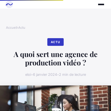
Accueil
›
Actu
ACTU
A quoi sert une agence de
production vidéo ?
eloi
•
6 janvier 2024
•
2 min de lecture