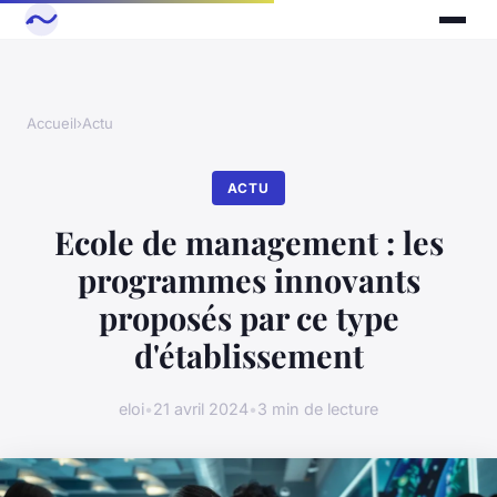
Accueil
›
Actu
ACTU
Ecole de management : les
programmes innovants
proposés par ce type
d'établissement
eloi
•
21 avril 2024
•
3 min de lecture