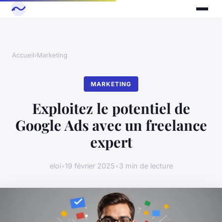
Accueil
›
Marketing
MARKETING
Exploitez le potentiel de
Google Ads avec un freelance
expert
eloi
•
19 février 2025
•
3 min de lecture