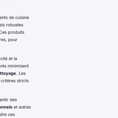
ants de cuisine
els robustes
Ces produits
res, pour
cité et la
ants minimisent
ettoyage
. Les
ritères stricts
antir des
onnels
et autres
ndre ces