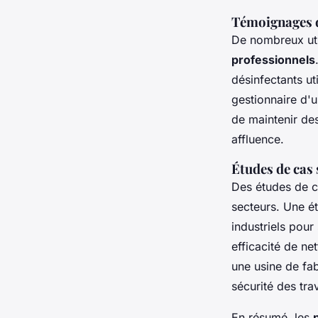
Témoignages d
De nombreux uti
professionnels
désinfectants u
gestionnaire d'u
de maintenir de
affluence.
Études de cas 
Des études de c
secteurs. Une é
industriels pou
efficacité de ne
une usine de fab
sécurité des tra
En résumé, les