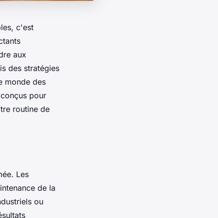
les, c'est
ctants
dre aux
is des stratégies
 le monde des
t conçus pour
tre routine de
mée. Les
aintenance de la
dustriels ou
sultats