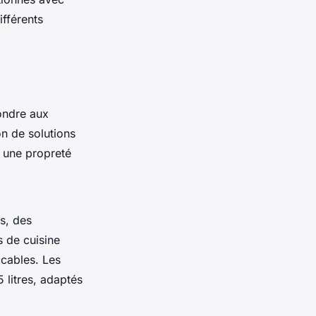
fférents
ondre aux
n de solutions
t une propreté
s, des
s de cuisine
ccables. Les
 litres, adaptés