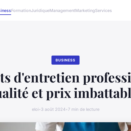
iness
Formation
Juridique
Management
Marketing
Services
BUSINESS
ts d'entretien professi
alité et prix imbattab
eloi
•
3 août 2024
•
7 min de lecture