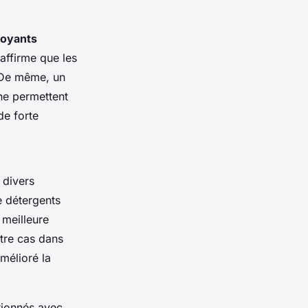
toyants
affirme que les
. De même, un
ine permettent
de forte
divers
e détergents
 meilleure
utre cas dans
amélioré la
tionnés avec