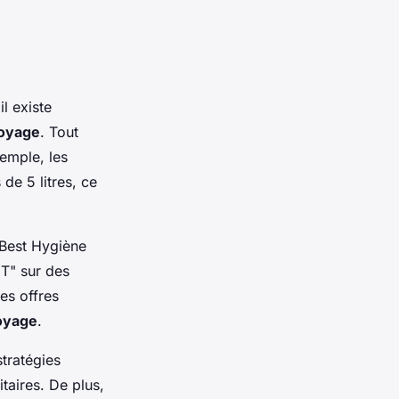
l existe
toyage
. Tout
xemple, les
de 5 litres, ce
 Best Hygiène
T" sur des
es offres
toyage
.
stratégies
taires. De plus,